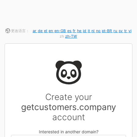
更改语言：
ar
de
el
en
en-GB
es
fr
he
id
it
nl
no
pt-BR
ru
sv
tr
vi
zh
zh-TW
Create your
getcustomers.company
account
Interested in another domain?